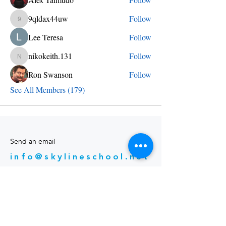
9qldax44uw
Follow
9qldax44uw
Lee Teresa
Follow
nikokeith.131
Follow
nikokeith.131
Ron Swanson
Follow
See All Members (179)
Send an email
info@skylineschool.net
Find us
12 Palaside Dr NE
Concord NC 28025
Call us