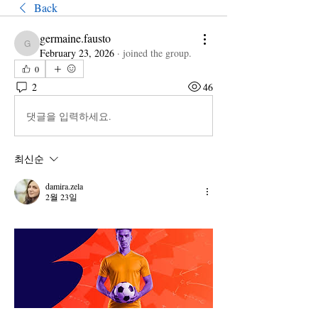
Back
germaine.fausto
germaine.fausto
February 23, 2026
·
joined the group.
0
2
46
댓글을 입력하세요.
최신순
damira.zela
2월 23일