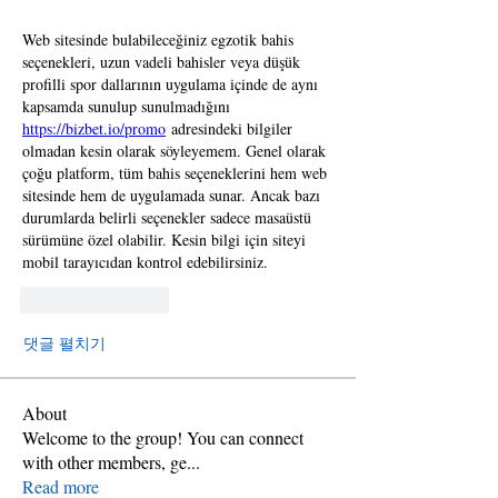
Web sitesinde bulabileceğiniz egzotik bahis 
seçenekleri, uzun vadeli bahisler veya düşük 
profilli spor dallarının uygulama içinde de aynı 
kapsamda sunulup sunulmadığını 
https://bizbet.io/promo
 adresindeki bilgiler 
olmadan kesin olarak söyleyemem. Genel olarak 
çoğu platform, tüm bahis seçeneklerini hem web 
sitesinde hem de uygulamada sunar. Ancak bazı 
durumlarda belirli seçenekler sadece masaüstü 
sürümüne özel olabilir. Kesin bilgi için siteyi 
mobil tarayıcıdan kontrol edebilirsiniz.
좋아요
답글
댓글 펼치기
About
Welcome to the group! You can connect
with other members, ge
...
Read more