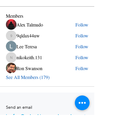
Members
Alex Talmudo
Follow
9qldax44uw
Follow
9qldax44uw
Lee Teresa
Follow
nikokeith.131
Follow
nikokeith.131
Ron Swanson
Follow
See All Members (179)
Send an email
info@skylineschool.net
Find us